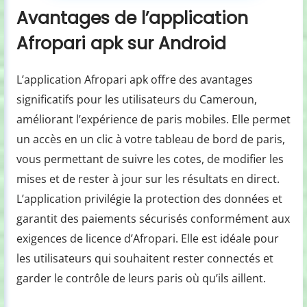
Avantages de l’application
Afropari apk sur Android
L’application Afropari apk offre des avantages
significatifs pour les utilisateurs du Cameroun,
améliorant l’expérience de paris mobiles. Elle permet
un accès en un clic à votre tableau de bord de paris,
vous permettant de suivre les cotes, de modifier les
mises et de rester à jour sur les résultats en direct.
L’application privilégie la protection des données et
garantit des paiements sécurisés conformément aux
exigences de licence d’Afropari. Elle est idéale pour
les utilisateurs qui souhaitent rester connectés et
garder le contrôle de leurs paris où qu’ils aillent.