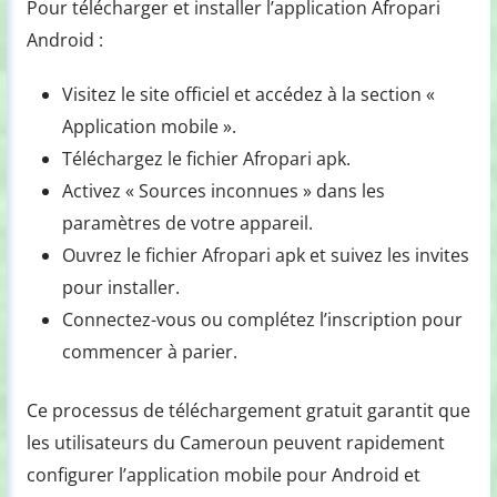
Pour télécharger et installer l’application Afropari
Android :
Visitez le site officiel et accédez à la section «
Application mobile ».
Téléchargez le fichier Afropari apk.
Activez « Sources inconnues » dans les
paramètres de votre appareil.
Ouvrez le fichier Afropari apk et suivez les invites
pour installer.
Connectez-vous ou complétez l’inscription pour
commencer à parier.
Ce processus de téléchargement gratuit garantit que
les utilisateurs du Cameroun peuvent rapidement
configurer l’application mobile pour Android et