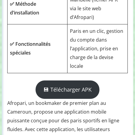
✅ Méthode
via le site web
d’installation
d’Afropari)
Paris en un clic, gestion
du compte dans
✅ Fonctionnalités
l’application, prise en
spéciales
charge de la devise
locale
💾 Télécharger APK
Afropari, un bookmaker de premier plan au
Cameroun, propose une application mobile
puissante conçue pour des paris sportifs en ligne
fluides. Avec cette application, les utilisateurs