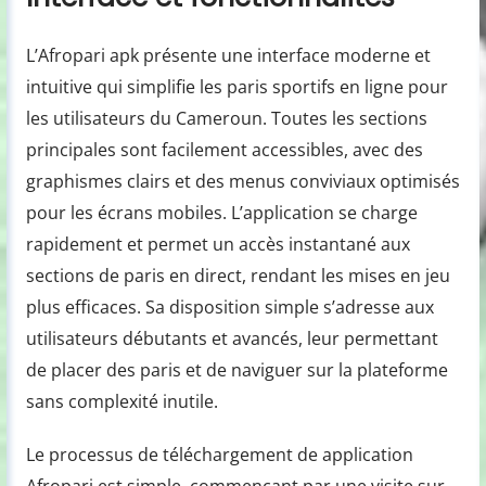
L’Afropari apk présente une interface moderne et
intuitive qui simplifie les paris sportifs en ligne pour
les utilisateurs du Cameroun. Toutes les sections
principales sont facilement accessibles, avec des
graphismes clairs et des menus conviviaux optimisés
pour les écrans mobiles. L’application se charge
rapidement et permet un accès instantané aux
sections de paris en direct, rendant les mises en jeu
plus efficaces. Sa disposition simple s’adresse aux
utilisateurs débutants et avancés, leur permettant
de placer des paris et de naviguer sur la plateforme
sans complexité inutile.
Le processus de téléchargement de application
Afropari est simple, commençant par une visite sur