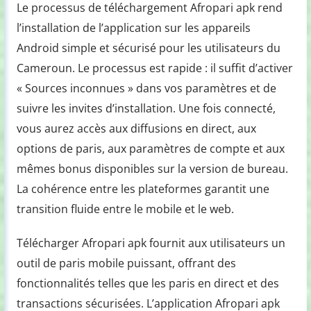
Le processus de téléchargement Afropari apk rend
l’installation de l’application sur les appareils
Android simple et sécurisé pour les utilisateurs du
Cameroun. Le processus est rapide : il suffit d’activer
« Sources inconnues » dans vos paramètres et de
suivre les invites d’installation. Une fois connecté,
vous aurez accès aux diffusions en direct, aux
options de paris, aux paramètres de compte et aux
mêmes bonus disponibles sur la version de bureau.
La cohérence entre les plateformes garantit une
transition fluide entre le mobile et le web.
Télécharger Afropari apk fournit aux utilisateurs un
outil de paris mobile puissant, offrant des
fonctionnalités telles que les paris en direct et des
transactions sécurisées. L’application Afropari apk