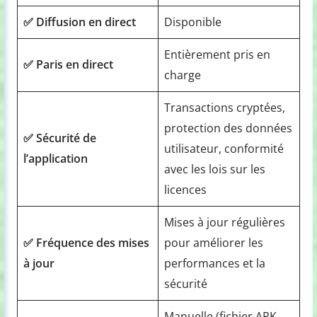
✅ Diffusion en direct
Disponible
Entièrement pris en
✅ Paris en direct
charge
Transactions cryptées,
protection des données
✅ Sécurité de
utilisateur, conformité
l’application
avec les lois sur les
licences
Mises à jour régulières
✅ Fréquence des mises
pour améliorer les
à jour
performances et la
sécurité
Manuelle (fichier APK